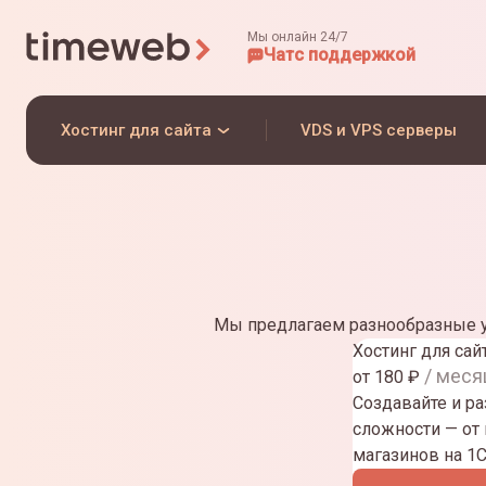
Мы онлайн 24/7
Чат
с поддержкой
Хостинг для сайта
VDS и VPS серверы
Мы предлагаем разнообразные у
Хостинг для сай
/ меся
от
180
₽
Создавайте и р
сложности — от
магазинов на 1