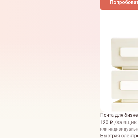
Попробоват
Почта для бизне
/за ящик
120
₽
или индивидуаль
Быстрая электро