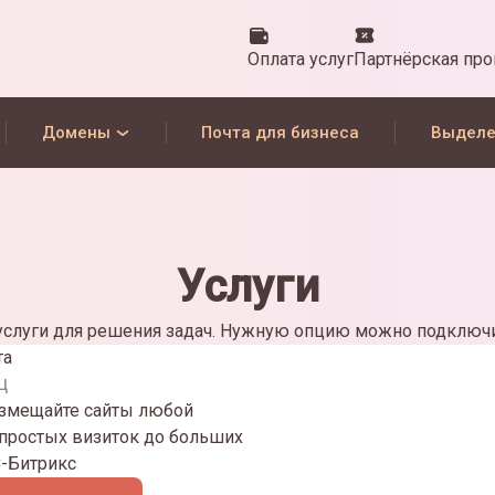
Оплата услуг
Партнёрская пр
Домены
Почта для бизнеса
Выделе
Услуги
слуги для решения задач. Нужную опцию можно подключи
та
ц
азмещайте сайты любой
 простых визиток до больших
С-Битрикс