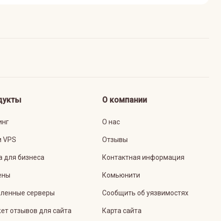
дукты
О компании
инг
О нас
и VPS
Отзывы
а для бизнеса
Контактная информация
ены
Комьюнити
ленные серверы
Сообщить об уязвимостях
ет отзывов для сайта
Карта сайта