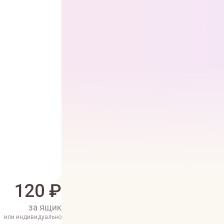
120
₽
за ящик
или индивидуально