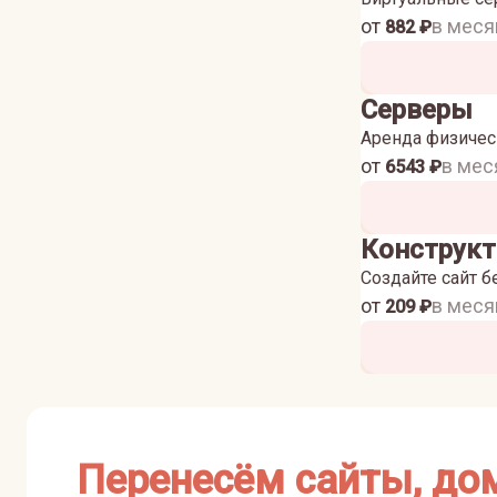
от
в меся
882
₽
Серверы
Аренда физичес
от
в мес
6543
₽
Конструкт
Создайте сайт б
от
в меся
209
₽
Перенесём сайты, до