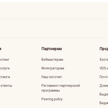
м
Партнерам
Про
остинг
Вебмастерам
Хост
услуги
Интеграторам
VDS 
стинга
Наш логотип
Почт
 ответы
Регламент партнерской
Дом
программы
Выде
Peering policy
Видж