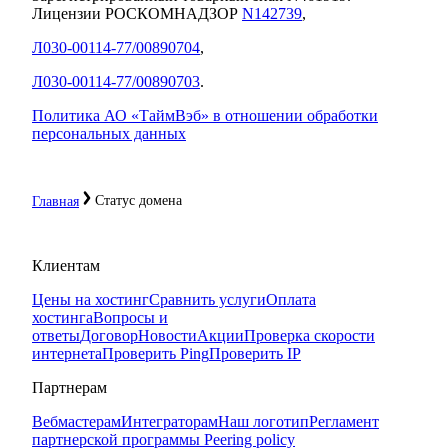
Лицензии РОСКОМНАДЗОР
N142739
,
Л030-00114-77/00890704
,
Л030-00114-77/00890703
.
Политика АО «ТаймВэб» в отношении обработки
персональных данных
Статус домена
Главная
Клиентам
Цены на хостинг
Сравнить услуги
Оплата
хостинга
Вопросы и
ответы
Договор
Новости
Акции
Проверка скорости
интернета
Проверить Ping
Проверить IP
Партнерам
Вебмастерам
Интеграторам
Наш логотип
Регламент
партнерской программы
Peering policy