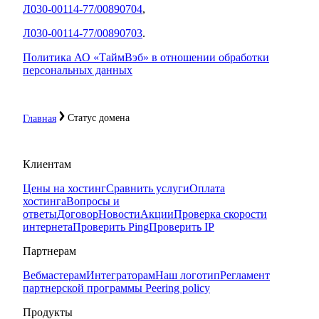
Л030-00114-77/00890704
,
Л030-00114-77/00890703
.
Политика АО «ТаймВэб» в отношении обработки
персональных данных
Статус домена
Главная
Клиентам
Цены на хостинг
Сравнить услуги
Оплата
хостинга
Вопросы и
ответы
Договор
Новости
Акции
Проверка скорости
интернета
Проверить Ping
Проверить IP
Партнерам
Вебмастерам
Интеграторам
Наш логотип
Регламент
партнерской программы
Peering policy
Продукты