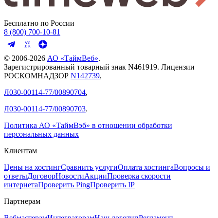
Бесплатно по России
8 (800) 700-10-81
© 2006-
2026
АО «ТаймВеб»
.
Зарегистрированный товарный знак N461919. Лицензии
РОСКОМНАДЗОР
N142739
,
Л030-00114-77/00890704
,
Л030-00114-77/00890703
.
Политика АО «ТаймВэб» в отношении обработки
персональных данных
Клиентам
Цены на хостинг
Сравнить услуги
Оплата хостинга
Вопросы и
ответы
Договор
Новости
Акции
Проверка скорости
интернета
Проверить Ping
Проверить IP
Партнерам
Вебмастерам
Интеграторам
Наш логотип
Регламент