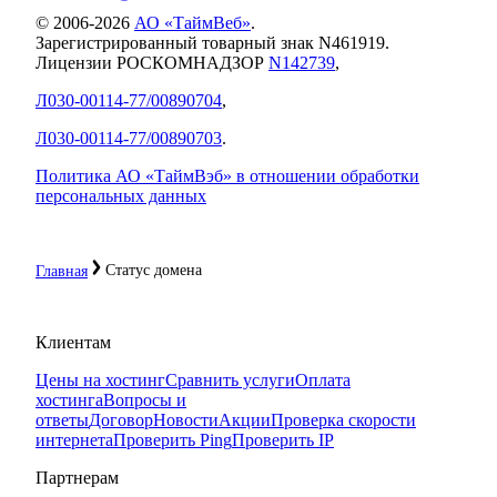
© 2006-
2026
АО «ТаймВеб»
.
Зарегистрированный товарный знак N461919.
Лицензии РОСКОМНАДЗОР
N142739
,
Л030-00114-77/00890704
,
Л030-00114-77/00890703
.
Политика АО «ТаймВэб» в отношении обработки
персональных данных
Статус домена
Главная
Клиентам
Цены на хостинг
Сравнить услуги
Оплата
хостинга
Вопросы и
ответы
Договор
Новости
Акции
Проверка скорости
интернета
Проверить Ping
Проверить IP
Партнерам