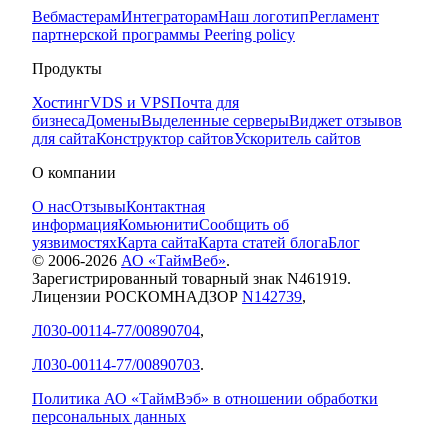
Вебмастерам
Интеграторам
Наш логотип
Регламент
партнерской программы
Peering policy
Продукты
Хостинг
VDS и VPS
Почта для
бизнеса
Домены
Выделенные серверы
Виджет отзывов
для сайта
Конструктор сайтов
Ускоритель сайтов
О компании
О нас
Отзывы
Контактная
информация
Комьюнити
Сообщить об
уязвимостях
Карта сайта
Карта статей блога
Блог
© 2006-
2026
АО «ТаймВеб»
.
Зарегистрированный товарный знак N461919.
Лицензии РОСКОМНАДЗОР
N142739
,
Л030-00114-77/00890704
,
Л030-00114-77/00890703
.
Политика АО «ТаймВэб» в отношении обработки
персональных данных