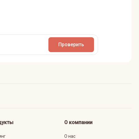
Проверить
дукты
О компании
инг
О нас