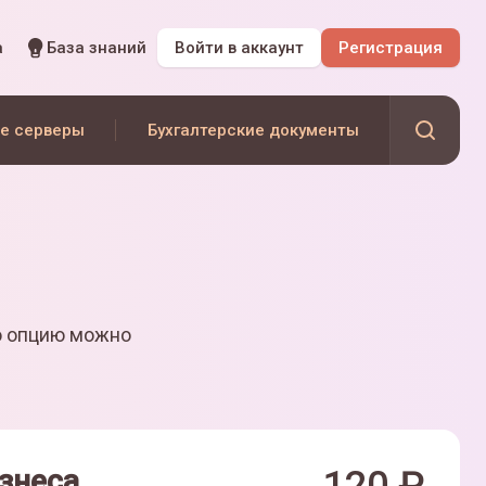
а
База знаний
Войти
в аккаунт
Регистрация
е серверы
Бухгалтерские документы
ю опцию можно
знеса