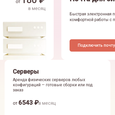
180
₽
от
в месяц
Быстрая электронная п
комфортной работы с п
Подключить почту
Серверы
Аренда физических серверов любых
конфигураций — готовые сборки или под
заказ
6543
₽
от
в месяц