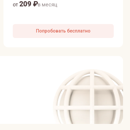
209
₽
от
в месяц
Попробовать бесплатно