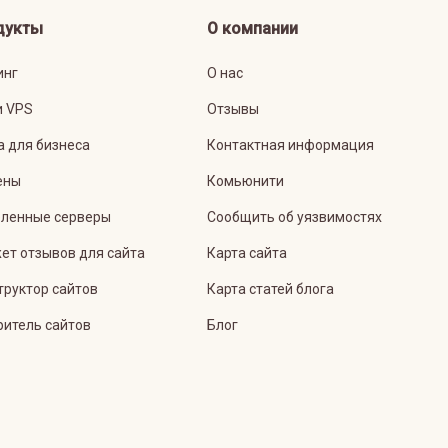
дукты
О компании
инг
О нас
и VPS
Отзывы
а для бизнеса
Контактная информация
ены
Комьюнити
ленные серверы
Сообщить об уязвимостях
ет отзывов для сайта
Карта сайта
труктор сайтов
Карта статей блога
ритель сайтов
Блог