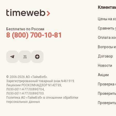
Клиента
Цены на х
Сравнить 
Бесплатно по России
8 (800) 700-10-81
Оплата хо
Вопросы и
Договор
Новости
Акции
© 2006-
2026
АО «ТаймВеб»
.
Зарегистрированный товарный знак N461919.
Проверка 
Лицензии РОСКОМНАДЗОР
N142739
,
Л030-00114-77/00890704
,
Проверить
Л030-00114-77/00890703
.
Политика АО «ТаймВэб» в отношении обработки
персональных данных
Проверить