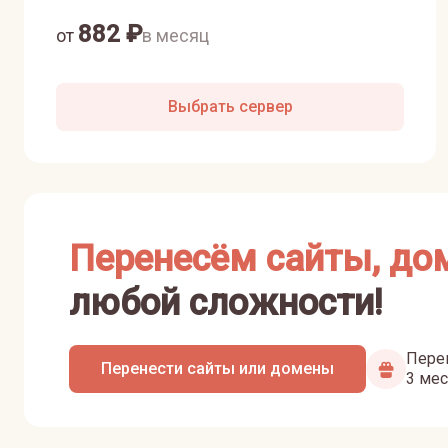
882
₽
от
в месяц
Выбрать сервер
Перенесём сайты, до
любой сложности!
Перен
Перенести сайты или домены
3 мес