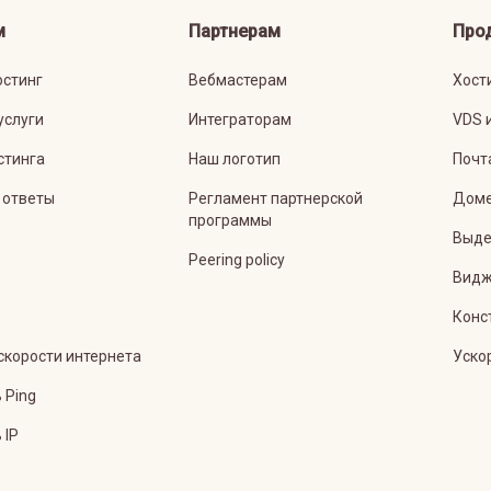
м
Партнерам
Про
остинг
Вебмастерам
Хост
услуги
Интеграторам
VDS 
стинга
Наш логотип
Почт
 ответы
Регламент партнерской
Дом
программы
Выде
Peering policy
Видж
Конс
скорости интернета
Уско
 Ping
 IP