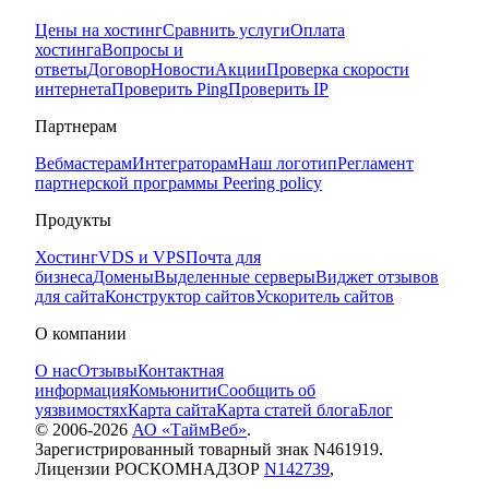
Цены на хостинг
Сравнить услуги
Оплата
хостинга
Вопросы и
ответы
Договор
Новости
Акции
Проверка скорости
интернета
Проверить Ping
Проверить IP
Партнерам
Вебмастерам
Интеграторам
Наш логотип
Регламент
партнерской программы
Peering policy
Продукты
Хостинг
VDS и VPS
Почта для
бизнеса
Домены
Выделенные серверы
Виджет отзывов
для сайта
Конструктор сайтов
Ускоритель сайтов
О компании
О нас
Отзывы
Контактная
информация
Комьюнити
Сообщить об
уязвимостях
Карта сайта
Карта статей блога
Блог
© 2006-
2026
АО «ТаймВеб»
.
Зарегистрированный товарный знак N461919.
Лицензии РОСКОМНАДЗОР
N142739
,