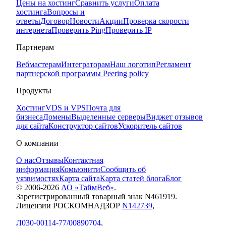
Цены на хостинг
Сравнить услуги
Оплата
хостинга
Вопросы и
ответы
Договор
Новости
Акции
Проверка скорости
интернета
Проверить Ping
Проверить IP
Партнерам
Вебмастерам
Интеграторам
Наш логотип
Регламент
партнерской программы
Peering policy
Продукты
Хостинг
VDS и VPS
Почта для
бизнеса
Домены
Выделенные серверы
Виджет отзывов
для сайта
Конструктор сайтов
Ускоритель сайтов
О компании
О нас
Отзывы
Контактная
информация
Комьюнити
Сообщить об
уязвимостях
Карта сайта
Карта статей блога
Блог
© 2006-
2026
АО «ТаймВеб»
.
Зарегистрированный товарный знак N461919.
Лицензии РОСКОМНАДЗОР
N142739
,
Л030-00114-77/00890704
,