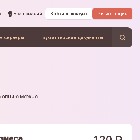
а
База знаний
Войти
в аккаунт
Регистрация
е серверы
Бухгалтерские документы
ю опцию можно
знеса