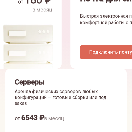
180
₽
от
в месяц
Быстрая электронная п
комфортной работы с п
Подключить почту
Серверы
Аренда физических серверов любых
конфигураций — готовые сборки или под
заказ
6543
₽
от
в месяц