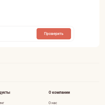
Проверить
дукты
О компании
инг
О нас