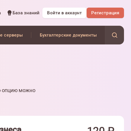
а
База знаний
Войти
в аккаунт
Регистрация
е серверы
Бухгалтерские документы
ю опцию можно
знеса