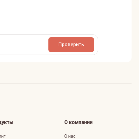
Проверить
дукты
О компании
инг
О нас