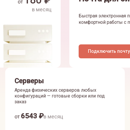
180
₽
от
в месяц
Быстрая электронная п
комфортной работы с п
Подключить почту
Серверы
Аренда физических серверов любых
конфигураций — готовые сборки или под
заказ
6543
₽
от
в месяц