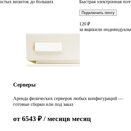
остых визиток до больших
Быстрая электронная поч
Подключить почту
120
₽
за ящик
или индивидуаль
Серверы
Аренда физических серверов любых конфигураций —
готовые сборки или под заказ
от
6543
₽
/ месяц
в месяц