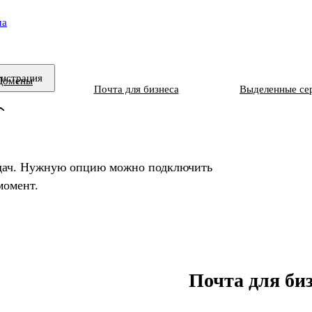
ма
гистрация
Домены
Почта для бизнеса
Выделенные се
адач. Нужную опцию можно подключить
момент.
Почта для би