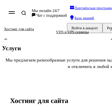
Партнёрская програм
Мы онлайн 24/7
Чат
с поддержкой
База знаний
Войти
в аккаунт
Ре
Хостинг для сайта
VDS и VPS серверы
Услуги
Мы предлагаем разнообразные услуги для решения з
и отключить в любой 
Хостинг для сайта