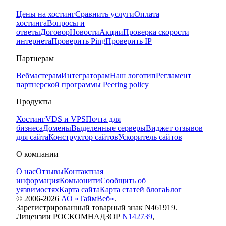
Цены на хостинг
Сравнить услуги
Оплата
хостинга
Вопросы и
ответы
Договор
Новости
Акции
Проверка скорости
интернета
Проверить Ping
Проверить IP
Партнерам
Вебмастерам
Интеграторам
Наш логотип
Регламент
партнерской программы
Peering policy
Продукты
Хостинг
VDS и VPS
Почта для
бизнеса
Домены
Выделенные серверы
Виджет отзывов
для сайта
Конструктор сайтов
Ускоритель сайтов
О компании
О нас
Отзывы
Контактная
информация
Комьюнити
Сообщить об
уязвимостях
Карта сайта
Карта статей блога
Блог
© 2006-
2026
АО «ТаймВеб»
.
Зарегистрированный товарный знак N461919.
Лицензии РОСКОМНАДЗОР
N142739
,