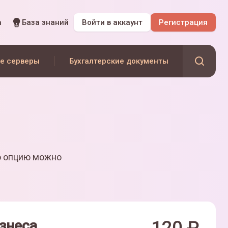
а
База знаний
Войти
в аккаунт
Регистрация
е серверы
Бухгалтерские документы
ю опцию можно
знеса