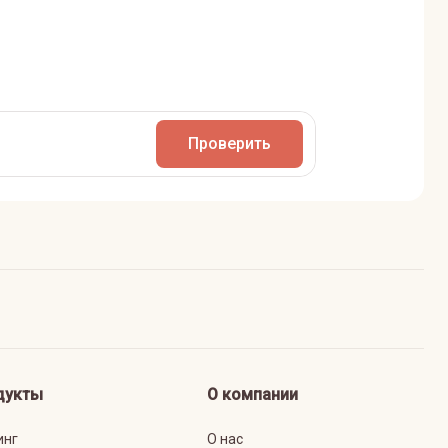
Проверить
дукты
О компании
инг
О нас