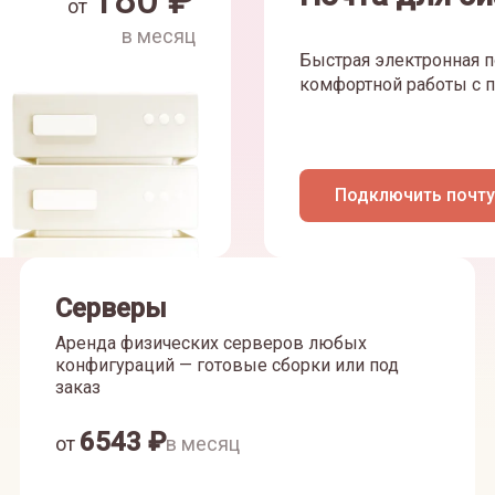
180
₽
от
в месяц
Быстрая электронная п
комфортной работы с п
Подключить почту
Серверы
Аренда физических серверов любых
конфигураций — готовые сборки или под
заказ
6543
₽
от
в месяц