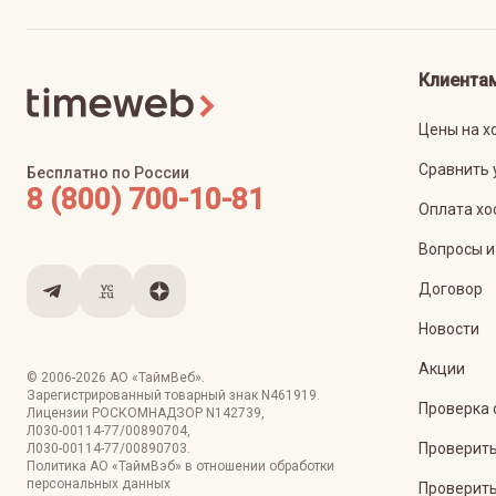
Клиента
Цены на х
Сравнить 
Бесплатно по России
8 (800) 700-10-81
Оплата хо
Вопросы и
Договор
Новости
Акции
© 2006-
2026
АО «ТаймВеб»
.
Зарегистрированный товарный знак N461919.
Проверка 
Лицензии РОСКОМНАДЗОР
N142739
,
Л030-00114-77/00890704
,
Проверить
Л030-00114-77/00890703
.
Политика АО «ТаймВэб» в отношении обработки
персональных данных
Проверить