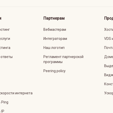
м
Партнерам
Про
остинг
Вебмастерам
Хост
услуги
Интеграторам
VDS 
стинга
Наш логотип
Почт
 ответы
Регламент партнерской
Дом
программы
Выде
Peering policy
Видж
Конс
скорости интернета
Уско
 Ping
 IP