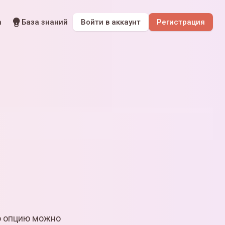
а
База знаний
Войти
в аккаунт
Регистрация
ю опцию можно