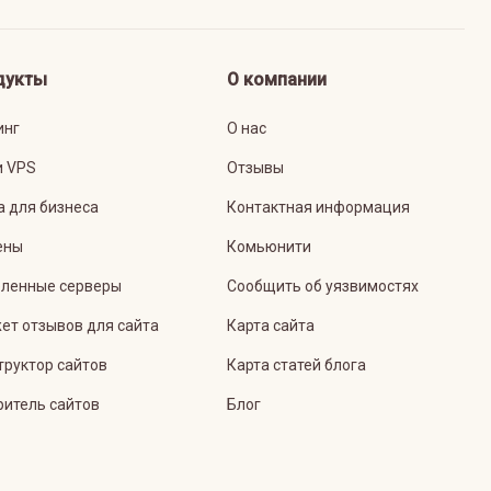
дукты
О компании
инг
О нас
и VPS
Отзывы
а для бизнеса
Контактная информация
ены
Комьюнити
ленные серверы
Сообщить об уязвимостях
ет отзывов для сайта
Карта сайта
труктор сайтов
Карта статей блога
ритель сайтов
Блог