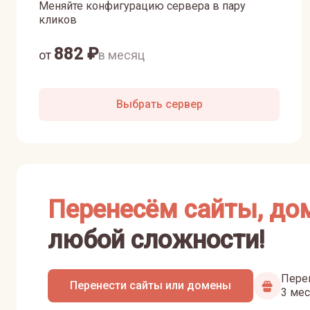
Меняйте конфигурацию сервера в пару
кликов
882
₽
от
в месяц
Выбрать сервер
Перенесём сайты, до
любой сложности!
Перен
Перенести сайты или домены
3 мес