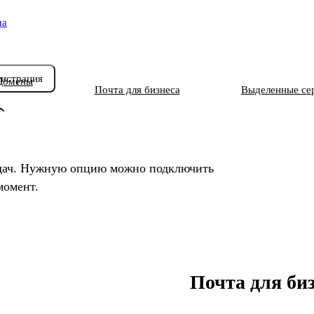
ма
гистрация
Домены
Почта для бизнеса
Выделенные се
адач. Нужную опцию можно подключить
момент.
Почта для би