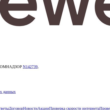
ОСКОМНАДЗОР
N142739
,
х данных
тветы
Договор
Новости
Акции
Проверка скорости интернета
Прове