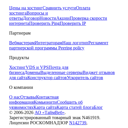
Цены на хостинг
Сравнить услуги
Оплата
хостинга
Вопросы и
ответы
Договор
Новости
Акции
Проверка скорости
интернета
Проверить Ping
Проверить IP
Партнерам
Вебмастерам
Интеграторам
Наш логотип
Регламент
партнерской программы
Peering policy
Продукты
Хостинг
VDS и VPS
Почта для
бизнеса
Домены
Выделенные серверы
Виджет отзывов
для сайта
Конструктор сайтов
Ускоритель сайтов
О компании
О нас
Отзывы
Контактная
информация
Комьюнити
Сообщить об
уязвимостях
Карта сайта
Карта статей блога
Блог
© 2006-
2026
АО «ТаймВеб»
.
Зарегистрированный товарный знак N461919.
Лицензии РОСКОМНАДЗОР
N142739
,