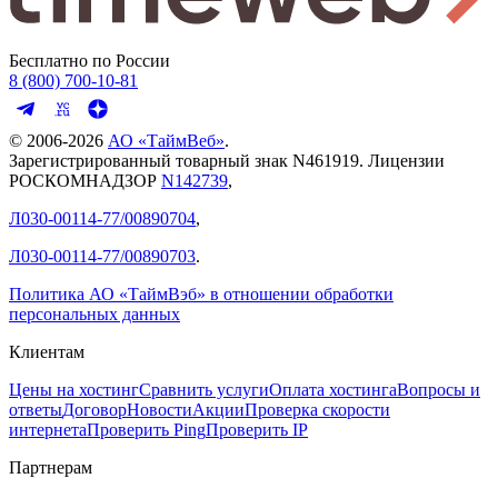
Бесплатно по России
8 (800) 700-10-81
© 2006-
2026
АО «ТаймВеб»
.
Зарегистрированный товарный знак N461919. Лицензии
РОСКОМНАДЗОР
N142739
,
Л030-00114-77/00890704
,
Л030-00114-77/00890703
.
Политика АО «ТаймВэб» в отношении обработки
персональных данных
Клиентам
Цены на хостинг
Сравнить услуги
Оплата хостинга
Вопросы и
ответы
Договор
Новости
Акции
Проверка скорости
интернета
Проверить Ping
Проверить IP
Партнерам